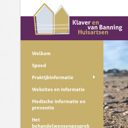
Welkom
Spoed
Praktijkinformatie
Websites en informatie
Medische informatie en
preventie
Het
behandelwensengesprek