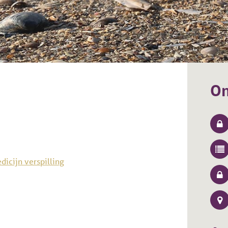
On
icijn verspilling