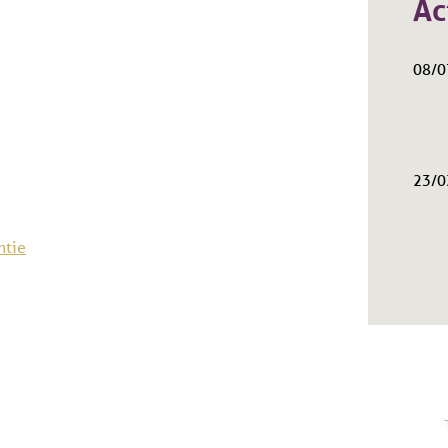
Ac
08/0
23/0
ntie