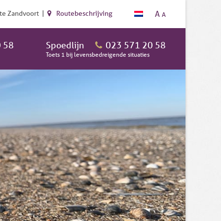
A
te Zandvoort |
Routebeschrijving
A
 58
Spoedlijn
023 571 20 58
Toets 1 bij levensbedreigende situaties